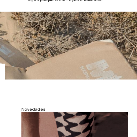
que evocan dunas de arena. Su tamaño
y tacto mullido dan confort en la piscina
o tras un baño en el mar. 150x100 cm /
59x39'4"
Novedades