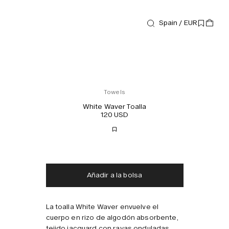
Spain / EUR
Towels
White Waver Toalla
120 USD
Envío gratis
Entrega en 2-3 días
Impuestos y aranceles incluidos
Sin cargos adicionales
Añadir a la bolsa
Combínalo con
La toalla White Waver envuelve el
cuerpo en rizo de algodón absorbente,
tejido jacquard con rayas onduladas