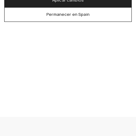
Aplicar cambios
Denmark (DKK)
German
Permanecer en Spain
EU (EUR)
Spanish
Germany (EUR)
Swedish
Global (USD)
Liechtenstein (CHF)
Norway (NOK)
Spain (EUR)
Sweden (SEK)
Switzerland (CHF)
United Kingdom (GBP)
United States (USD)