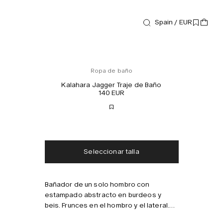
Spain / EUR
Ropa de baño
Kalahara Jagger Traje de Baño
140 EUR
Envío gratis
Entrega en 2-3 días
Impuestos y aranceles incluidos
Sin cargos adicionales
Seleccionar talla
Bañador de un solo hombro con
Combínalo con
estampado abstracto en burdeos y
beis. Frunces en el hombro y el lateral.
Tejido elástico con protección UV y