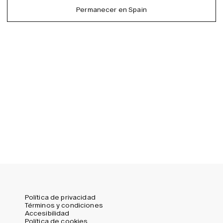
German
Permanecer en Spain
EU (EUR)
Spanish
Germany (EUR)
Swedish
Global (USD)
Liechtenstein (CHF)
Norway (NOK)
Spain (EUR)
Sweden (SEK)
Switzerland (CHF)
United Kingdom (GBP)
United States (USD)
Política de privacidad
Términos y condiciones
Accesibilidad
Política de cookies