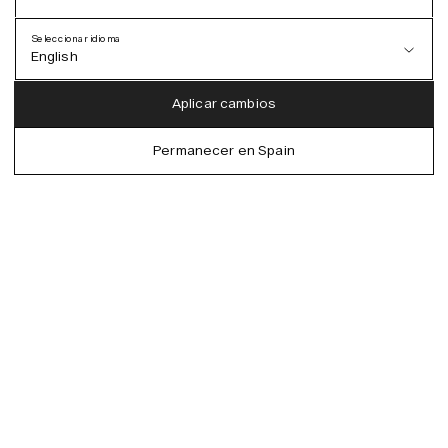
Seleccionar idioma
English
Austria (EUR)
English
Aplicar cambios
Denmark (DKK)
German
Permanecer en Spain
EU (EUR)
Spanish
Germany (EUR)
Swedish
Global (USD)
Liechtenstein (CHF)
Norway (NOK)
Spain (EUR)
Sweden (SEK)
Switzerland (CHF)
United Kingdom (GBP)