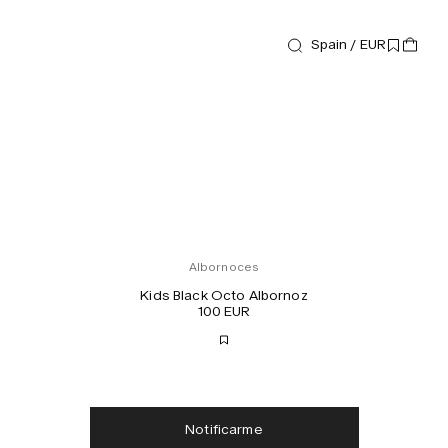
Spain / EUR
Albornoces
Kids Black Octo Albornoz
100 EUR
Envío gratis
Entrega en 2-3 días
Notificarme
Impuestos y aranceles incluidos
Sin cargos adicionales