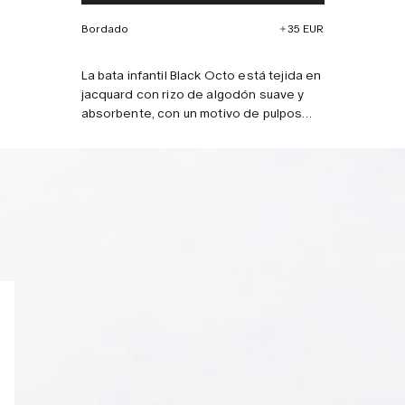
Bordado
35 EUR
Combínalo con
La bata infantil Black Octo está tejida en
jacquard con rizo de algodón suave y
absorbente, con un motivo de pulpos
giratorios. Incluye solapas con muesca,
dos amplios bolsillos delanteros y
cinturón para anudar extraíble.