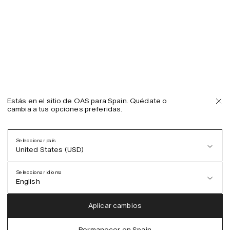
Estás en el sitio de OAS para Spain. Quédate o
cambia a tus opciones preferidas.
Seleccionar país
United States (USD)
Seleccionar idioma
English
Austria (EUR)
English
Aplicar cambios
Denmark (DKK)
German
Permanecer en Spain