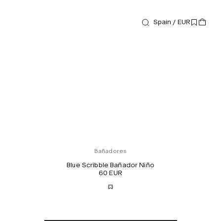
Spain / EUR
Bañadores
Blue Scribble Bañador Niño
60 EUR
Envío gratis
Entrega en 2-3 días
Impuestos y aranceles incluidos
Sin cargos adicionales