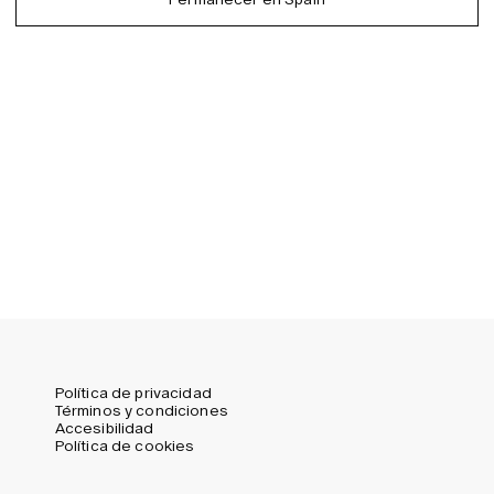
EU (EUR)
Spanish
Germany (EUR)
Swedish
Global (USD)
Liechtenstein (CHF)
Norway (NOK)
Spain (EUR)
Sweden (SEK)
Switzerland (CHF)
United Kingdom (GBP)
United States (USD)
Política de privacidad
Términos y condiciones
Accesibilidad
Política de cookies