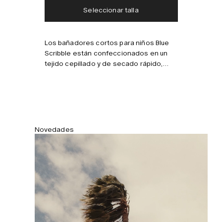
Seleccionar talla
Combínalo con
Los bañadores cortos para niños Blue
Scribble están confeccionados en un
tejido cepillado y de secado rápido,
decorado con olas que evocan orillas
arenosas. Dos bolsillos, cintura elástica
y malla interior para comodidad y
sujeción.
Novedades