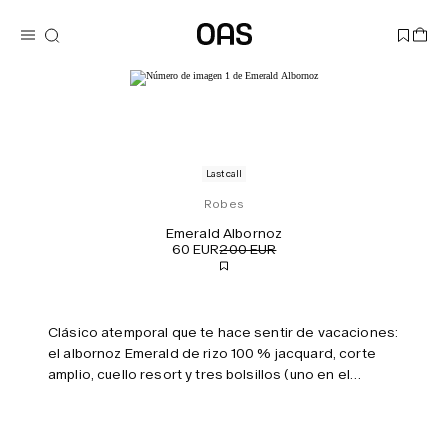
Last call
Robes
Emerald Albornoz
60 EUR
200 EUR
Clásico atemporal que te hace sentir de vacaciones:
el albornoz Emerald de rizo 100 % jacquard, corte
amplio, cuello resort y tres bolsillos (uno en el
pecho). Hecho en Portugal. Añade monograma para
un albornoz personalizado.