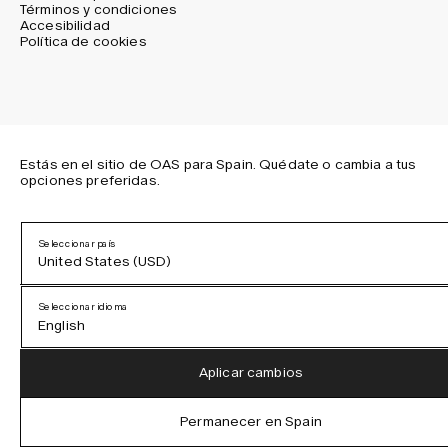
Términos y condiciones
Accesibilidad
Política de cookies
IG
FB
TT
PI
LI
OAS © 2026
Estás en el sitio de OAS para Spain. Quédate o cambia a tus
opciones preferidas.
Seleccionar país
United States (USD)
Seleccionar idioma
English
Austria (EUR)
English
Aplicar cambios
Denmark (DKK)
German
Permanecer en Spain
EU (EUR)
Spanish