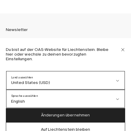
Newsletter
Du bist auf der OAS-Website für Liechtenstein. Bleibe
hier oder wechsle zu deinen bevorzugten
Einstellungen.
Melden Sie sich an, um die neuesten Informationen über
OAS Kollektionen, unsere Produkte, Events und Projekte zu
erhalten.
Land auswählen
United States (USD)
Datenschutzerklärung
AGB
Sprache auswählen
Barrierefreiheit
English
Cookie-Richtlinie
Austria (EUR)
English
Änderungen übernehmen
Denmark (DKK)
German
Auf Liechtenstein bleiben
IG
FB
TT
PI
LI
OAS © 2026
EU (EUR)