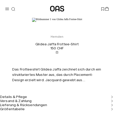
Hemden
Glidea Jaffa Frottee-Shirt
150 CHF
Das Frotteeshirt Glidea Jaffa zeichnet sich durch ein
strukturiertes Muster aus, das durch Placement-
Design erzielt wird. Jacquard-gewebt aus
mittelschwerem Baumwollfrottee, der sich weich und
atmungsaktiv anfühlt, mit offenem Kragen und kurzen
Ärmeln.
Details & Pflege
Versand & Zahlung
Lieferung & Rücksendungen
Größentabelle