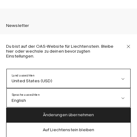
Newsletter
Du bist auf der OAS-Website für Liechtenstein. Bleibe
hier oder wechsle zu deinen bevorzugten
Einstellungen.
Melden Sie sich an, um die neuesten Informationen über
OAS Kollektionen, unsere Produkte, Events und Projekte zu
erhalten.
Land auswählen
United States (USD)
Datenschutzerklärung
AGB
Sprache auswählen
Barrierefreiheit
English
Cookie-Richtlinie
Austria (EUR)
English
Änderungen übernehmen
Denmark (DKK)
German
Auf Liechtenstein bleiben
IG
FB
TT
PI
LI
OAS © 2026
EU (EUR)
Spanish