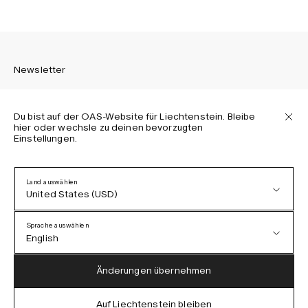
Newsletter
Du bist auf der OAS-Website für Liechtenstein. Bleibe
hier oder wechsle zu deinen bevorzugten
Einstellungen.
Melden Sie sich an, um die neuesten Informationen über
OAS Kollektionen, unsere Produkte, Events und Projekte zu
erhalten.
Land auswählen
United States (USD)
Datenschutzerklärung
AGB
Sprache auswählen
Barrierefreiheit
English
Cookie-Richtlinie
Austria (EUR)
English
Änderungen übernehmen
Denmark (DKK)
German
Auf Liechtenstein bleiben
IG
FB
TT
PI
LI
OAS © 2026
EU (EUR)