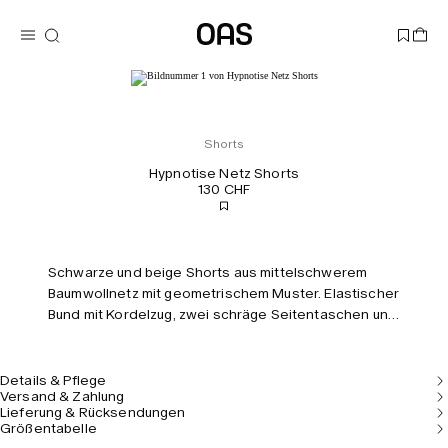
Shorts
Hypnotise Netz Shorts
130 CHF
Schwarze und beige Shorts aus mittelschwerem
Baumwollnetz mit geometrischem Muster. Elastischer
Bund mit Kordelzug, zwei schräge Seitentaschen und
eine Gesäßtasche. Innenshorts aus Viskose.
Normale Passform und mittlere Leibhöhe.
Details & Pflege
Versand & Zahlung
Lieferung & Rücksendungen
Größentabelle