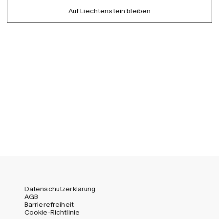
German
Auf Liechtenstein bleiben
EU (EUR)
Spanish
Germany (EUR)
Swedish
Global (USD)
Liechtenstein (CHF)
Norway (NOK)
Spain (EUR)
Sweden (SEK)
Switzerland (CHF)
United Kingdom (GBP)
United States (USD)
Datenschutzerklärung
AGB
Barrierefreiheit
Cookie-Richtlinie