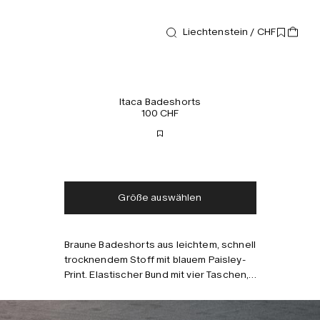
Liechtenstein / CHF
Badeshorts
Itaca Badeshorts
100 CHF
Kostenloser Versand
Lieferung in 2-3 Tagen
Steuern und Abgaben
Keine zusätzlichen
inklusive
Gebühren
Größe auswählen
Braune Badeshorts aus leichtem, schnell
Kombinieren mit
trocknendem Stoff mit blauem Paisley-
Print. Elastischer Bund mit vier Taschen,
davon eine versteckte
Reißverschlusstasche. Mesh-Futter für
Komfort. Taillierte Passform und mittlere