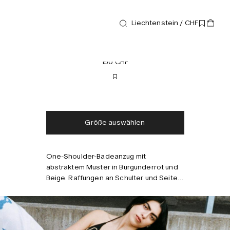
Liechtenstein / CHF
Bademode
Kalahara Jagger Badeanzug
150 CHF
Kostenloser Versand
Lieferung in 2-3 Tagen
Steuern und Abgaben
Keine zusätzlichen
inklusive
Gebühren
Größe auswählen
One-Shoulder-Badeanzug mit
Kombinieren mit
abstraktem Muster in Burgunderrot und
Beige. Raffungen an Schulter und Seite.
Aus UV-schützendem Stretchmaterial
mit recyceltem Polyester aus
Meeresabfällen. Komplett gefüttert.