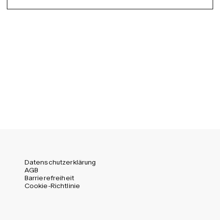
Spanish
Germany (EUR)
Swedish
Global (USD)
Liechtenstein (CHF)
Norway (NOK)
Spain (EUR)
Sweden (SEK)
Switzerland (CHF)
United Kingdom (GBP)
United States (USD)
Datenschutzerklärung
AGB
Barrierefreiheit
Cookie-Richtlinie