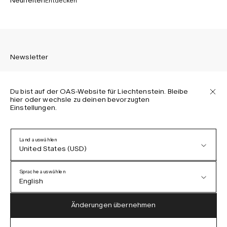
Neuheiten
Entdecken
Newsletter
Du bist auf der OAS-Website für Liechtenstein. Bleibe
hier oder wechsle zu deinen bevorzugten
Einstellungen.
Melden Sie sich an, um die neuesten Informationen über
OAS Kollektionen, unsere Produkte, Events und Projekte zu
erhalten.
Land auswählen
United States (USD)
Datenschutzerklärung
AGB
Sprache auswählen
Barrierefreiheit
English
Cookie-Richtlinie
Austria (EUR)
English
Änderungen übernehmen
Denmark (DKK)
German