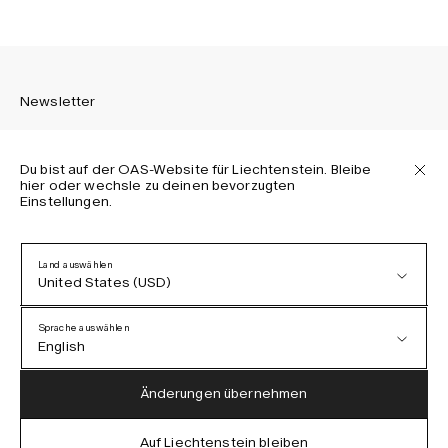
Newsletter
Du bist auf der OAS-Website für Liechtenstein. Bleibe
hier oder wechsle zu deinen bevorzugten
Einstellungen.
Melden Sie sich an, um die neuesten Informationen über
OAS Kollektionen, unsere Produkte, Events und Projekte zu
erhalten.
Land auswählen
United States (USD)
Datenschutzerklärung
AGB
Sprache auswählen
Barrierefreiheit
English
Cookie-Richtlinie
Austria (EUR)
English
Änderungen übernehmen
Denmark (DKK)
German
Auf Liechtenstein bleiben
IG
FB
TT
PI
LI
OAS © 2026
EU (EUR)