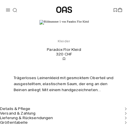
Kleider
Paradox Flor Kleid
320 CHF
Trägerloses Leinenkleid mit gesmoktem Oberteil und
ausgestelltem, elastischem Saum, der eng an den
Beinen anliegt. Mit einem handgezeichneten
abstrakten Print in gedeckten Tönen. Kurze,
figurbetonte Silhouette.
Details & Pflege
Versand & Zahlung
Lieferung & Rücksendungen
Größentabelle