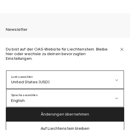
Newsletter
Du bist auf der OAS-Website für Liechtenstein. Bleibe
hier oder wechsle zu deinen bevorzugten
Einstellungen.
Melden Sie sich an, um die neuesten Informationen über
OAS Kollektionen, unsere Produkte, Events und Projekte zu
erhalten.
Land auswählen
United States (USD)
Datenschutzerklärung
AGB
Sprache auswählen
Barrierefreiheit
English
Cookie-Richtlinie
Austria (EUR)
English
Änderungen übernehmen
Denmark (DKK)
German
Auf Liechtenstein bleiben
IG
FB
TT
PI
LI
OAS © 2026
EU (EUR)