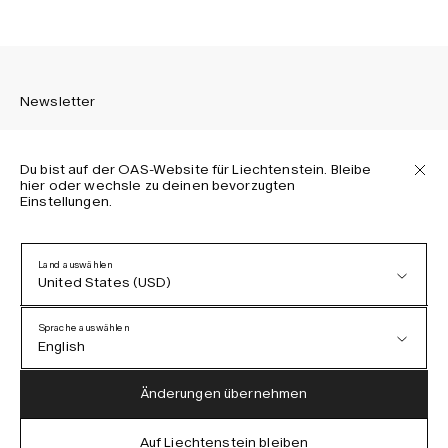
Newsletter
Du bist auf der OAS-Website für Liechtenstein. Bleibe
hier oder wechsle zu deinen bevorzugten
Einstellungen.
Melden Sie sich an, um die neuesten Informationen über
OAS Kollektionen, unsere Produkte, Events und Projekte zu
erhalten.
Land auswählen
United States (USD)
Datenschutzerklärung
AGB
Sprache auswählen
Barrierefreiheit
English
Cookie-Richtlinie
Austria (EUR)
English
Änderungen übernehmen
Denmark (DKK)
German
Auf Liechtenstein bleiben
IG
FB
TT
PI
LI
OAS © 2026
EU (EUR)