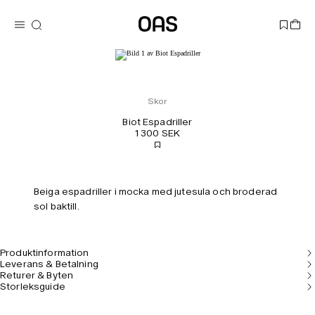
Skor
Biot Espadriller
1 300 SEK
Beiga espadriller i mocka med jutesula och broderad
sol baktill.
Produktinformation
Leverans & Betalning
Returer & Byten
Storleksguide