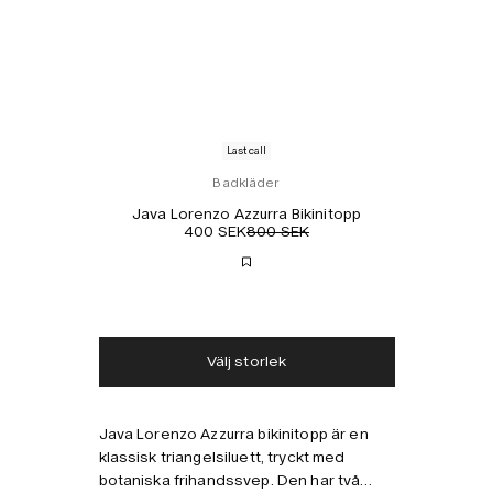
Last call
Badkläder
Java Lorenzo Azzurra Bikinitopp
400 SEK
800 SEK
Fri frakt
1-2 dagars leverans
Välj storlek
Java Lorenzo Azzurra bikinitopp är en
Kombinera med
klassisk triangelsiluett, tryckt med
botaniska frihandssvep. Den har två