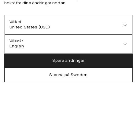
bekräfta dina ändringar nedan.
Välj land
United States (USD)
Välj språk
English
Austria (EUR)
English
Spara ändringar
Denmark (DKK)
German
Stanna på Sweden
EU (EUR)
Spanish
Germany (EUR)
Swedish
Global (USD)
Liechtenstein (CHF)
Norway (NOK)
Spain (EUR)