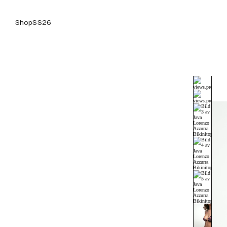
Shop
SS26