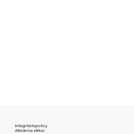
Sweden (SEK)
Switzerland (CHF)
United Kingdom (GBP)
United States (USD)
Integritetspolicy
Allmänna villkor