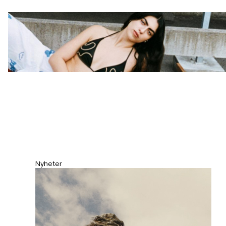
uppsättningar band som knyts i ryggen
för en anpassad passform. Tillverkad i
ett UV-skyddande stretchmaterial med
en mjuk lyster, innehållande återvunnen
polyester från havsavfall. Fullt fodrad
med avtagbara kupor som ger lätt stöd.
Nyheter