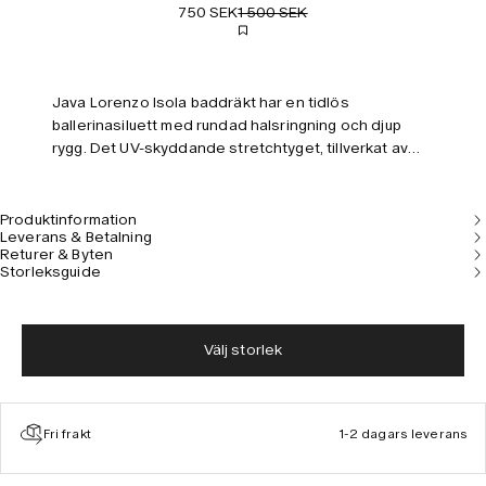
750 SEK
1 500 SEK
Java Lorenzo Isola baddräkt har en tidlös
ballerinasiluett med rundad halsringning och djup
rygg. Det UV-skyddande stretchtyget, tillverkat av
återvunnen nylon, är tryckt med botaniska
frihandsteckningar. Helfodrad.
Produktinformation
Leverans & Betalning
Returer & Byten
Storleksguide
Välj storlek
Fri frakt
1-2 dagars leverans