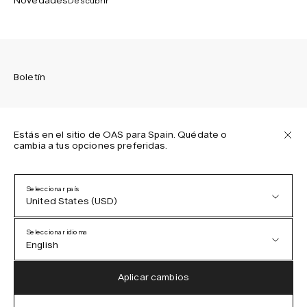
Novedades
Descubrir
Boletín
Estás en el sitio de OAS para Spain. Quédate o
cambia a tus opciones preferidas.
Suscríbete para recibir las últimas novedades sobre las
colecciones de OAS, nuestros productos, eventos y
proyectos.
Seleccionar país
United States (USD)
Política de privacidad
Términos y condiciones
Seleccionar idioma
Accesibilidad
English
Política de cookies
Austria (EUR)
English
Aplicar cambios
Denmark (DKK)
German