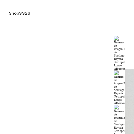
Shop
SS26