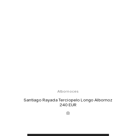
Albornoces
Santiago Rayada Terciopelo Longo Albornoz
240 EUR
Envío gratis
Entrega en 2-3 días