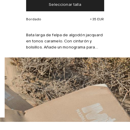
Seleccionar talla
Impuestos y aranceles incluidos
Sin cargos adicionales
Bordado
35 EUR
Combínalo con
Bata larga de felpa de algodón jacquard
en tonos caramelo. Con cinturón y
bolsillos. Añade un monograma para
personalizarla. El modelo mide 185 cm y
lleva la talla L/XL.