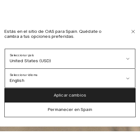
Estás en el sitio de OAS para Spain. Quédate o
cambia a tus opciones preferidas.
Seleccionar país
United States (USD)
Seleccionar idioma
English
Austria (EUR)
English
Aplicar cambios
Denmark (DKK)
German
Permanecer en Spain
EU (EUR)
Spanish
Germany (EUR)
Swedish
Global (USD)