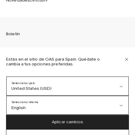
Novedades
Descubrir
Boletín
Estás en el sitio de OAS para Spain. Quédate o
cambia a tus opciones preferidas.
Suscríbete para recibir las últimas novedades sobre las
colecciones de OAS, nuestros productos, eventos y
proyectos.
Seleccionar país
United States (USD)
Política de privacidad
Términos y condiciones
Seleccionar idioma
Accesibilidad
English
Política de cookies
Austria (EUR)
English
Aplicar cambios
Denmark (DKK)
German