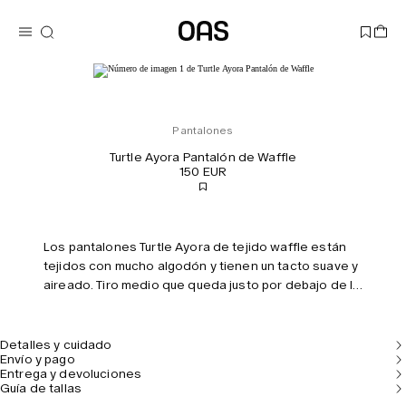
Pantalones
Turtle Ayora Pantalón de Waffle
150 EUR
Los pantalones Turtle Ayora de tejido waffle están
tejidos con mucho algodón y tienen un tacto suave y
aireado. Tiro medio que queda justo por debajo de la
cintura, con varios bolsillos y cintura elástica con
cordón para un acabado limpio.
Detalles y cuidado
Envío y pago
Entrega y devoluciones
Guía de tallas