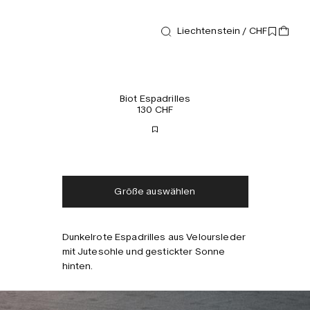
Liechtenstein / CHF
Schuhe
Biot Espadrilles
130 CHF
Kostenloser Versand
Lieferung in 2-3 Tagen
Steuern und Abgaben
Keine zusätzlichen
inklusive
Gebühren
Größe auswählen
Dunkelrote Espadrilles aus Veloursleder
mit Jutesohle und gestickter Sonne
hinten.