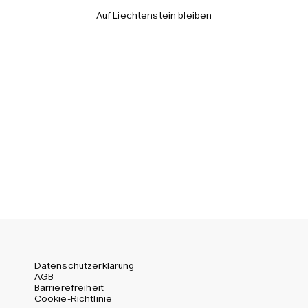
German
Auf Liechtenstein bleiben
EU (EUR)
Spanish
Germany (EUR)
Swedish
Global (USD)
Liechtenstein (CHF)
Norway (NOK)
Spain (EUR)
Sweden (SEK)
Switzerland (CHF)
United Kingdom (GBP)
United States (USD)
Datenschutzerklärung
AGB
Barrierefreiheit
Cookie-Richtlinie