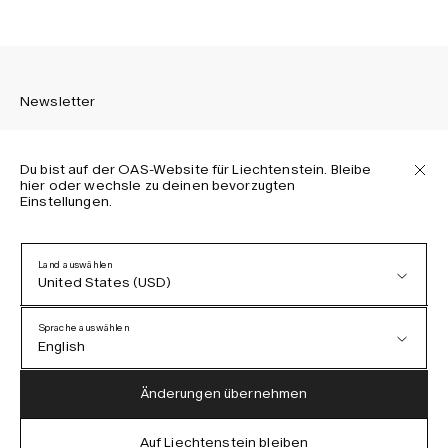
Newsletter
Du bist auf der OAS-Website für Liechtenstein. Bleibe
hier oder wechsle zu deinen bevorzugten
Einstellungen.
Melden Sie sich an, um die neuesten Informationen über
OAS Kollektionen, unsere Produkte, Events und Projekte zu
erhalten.
Land auswählen
United States (USD)
Datenschutzerklärung
AGB
Sprache auswählen
Barrierefreiheit
English
Cookie-Richtlinie
Austria (EUR)
English
Änderungen übernehmen
Denmark (DKK)
German
Auf Liechtenstein bleiben
IG
FB
TT
PI
LI
OAS © 2026
EU (EUR)