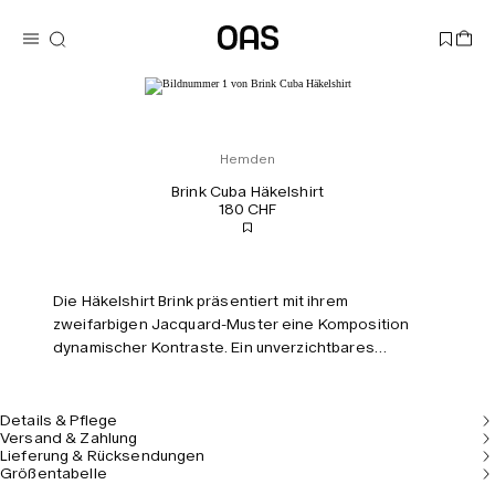
Hemden
Brink Cuba Häkelshirt
180 CHF
Die Häkelshirt Brink präsentiert mit ihrem
zweifarbigen Jacquard-Muster eine Komposition
dynamischer Kontraste. Ein unverzichtbares
Kleidungsstück für den Urlaub, maßgeschneidert und
doch lässig, mit einem Kragen im Resort-Stil und
Knöpfen an der Vorderseite. Das Model ist 187
Details & Pflege
Versand & Zahlung
cm/6’1’’ groß und trägt Größe M.
Lieferung & Rücksendungen
Größentabelle