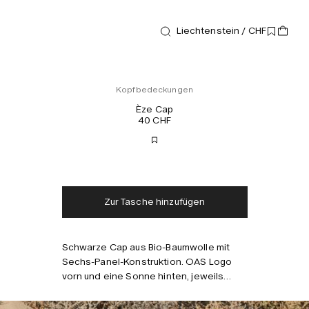
Liechtenstein / CHF
New arrival
Kopfbedeckungen
Èze Cap
40 CHF
Kostenloser Versand
Lieferung in 2-3 Tagen
Steuern und Abgaben
Keine zusätzlichen
inklusive
Gebühren
Zur Tasche hinzufügen
Schwarze Cap aus Bio-Baumwolle mit
Sechs-Panel-Konstruktion. OAS Logo
vorn und eine Sonne hinten, jeweils
gestickt. Verstellbarer Riemen.