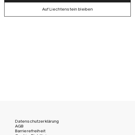
German
Auf Liechtenstein bleiben
EU (EUR)
Spanish
Germany (EUR)
Swedish
Global (USD)
Liechtenstein (CHF)
Norway (NOK)
Spain (EUR)
Sweden (SEK)
Switzerland (CHF)
United Kingdom (GBP)
United States (USD)
Datenschutzerklärung
AGB
Barrierefreiheit