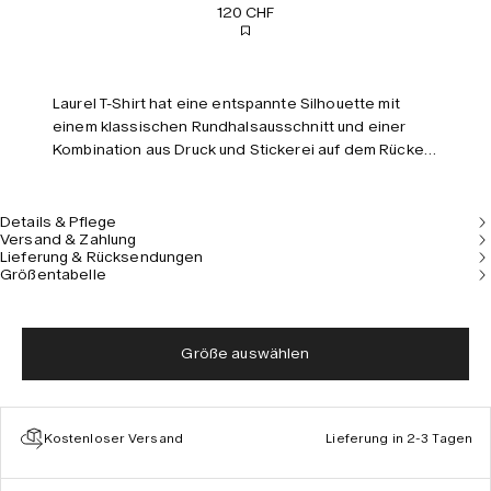
120 CHF
Laurel T-Shirt hat eine entspannte Silhouette mit
einem klassischen Rundhalsausschnitt und einer
Kombination aus Druck und Stickerei auf dem Rücken.
Es ist aus schwerem Baumwolljersey mit einer
matten Oberfläche gefertigt, was es haltbar macht,
während es gleichzeitig weich und atmungsaktiv
Details & Pflege
Versand & Zahlung
bleibt. Das Model ist 180 cm/5’11’’ groß und trägt
Lieferung & Rücksendungen
Größe M.
Größentabelle
Größe auswählen
Kostenloser Versand
Lieferung in 2-3 Tagen