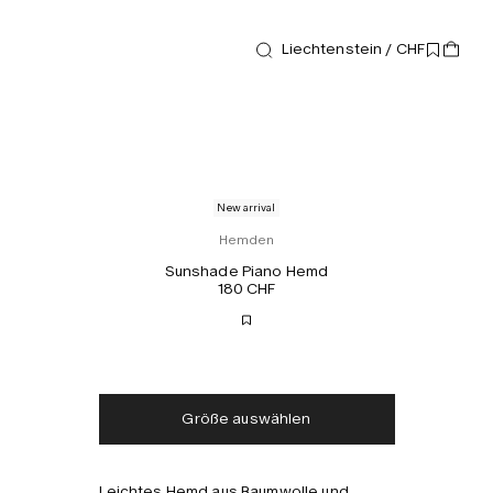
Liechtenstein / CHF
New arrival
Hemden
Sunshade Piano Hemd
180 CHF
Kostenloser Versand
Lieferung in 2-3 Tagen
Steuern und Abgaben
Keine zusätzlichen
inklusive
Gebühren
Größe auswählen
Leichtes Hemd aus Baumwolle und