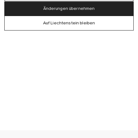
Austria (EUR)
English
Änderungen übernehmen
Denmark (DKK)
German
Auf Liechtenstein bleiben
EU (EUR)
Spanish
Germany (EUR)
Swedish
Global (USD)
Liechtenstein (CHF)
Norway (NOK)
Spain (EUR)
Sweden (SEK)
Switzerland (CHF)
United Kingdom (GBP)
United States (USD)