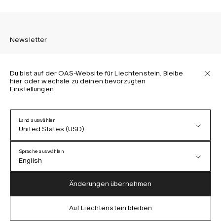
Newsletter
Du bist auf der OAS-Website für Liechtenstein. Bleibe
hier oder wechsle zu deinen bevorzugten
Einstellungen.
Melden Sie sich an, um die neuesten Informationen über
OAS Kollektionen, unsere Produkte, Events und Projekte zu
erhalten.
Land auswählen
United States (USD)
Datenschutzerklärung
AGB
Sprache auswählen
Barrierefreiheit
English
Cookie-Richtlinie
Austria (EUR)
English
Änderungen übernehmen
Denmark (DKK)
German
Auf Liechtenstein bleiben
IG
FB
TT
PI
LI
OAS © 2026
EU (EUR)
Spanish