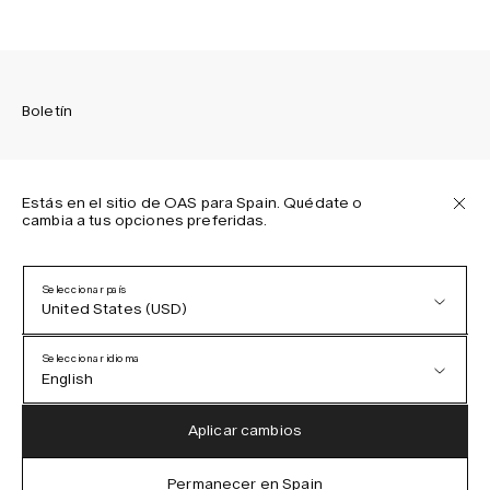
Boletín
Estás en el sitio de OAS para Spain. Quédate o
cambia a tus opciones preferidas.
Suscríbete para recibir las últimas novedades sobre las
colecciones de OAS, nuestros productos, eventos y
proyectos.
Seleccionar país
United States (USD)
Política de privacidad
Términos y condiciones
Seleccionar idioma
Accesibilidad
English
Política de cookies
Austria (EUR)
English
Aplicar cambios
Denmark (DKK)
German
Permanecer en Spain
IG
FB
TT
PI
LI
OAS © 2026
EU (EUR)