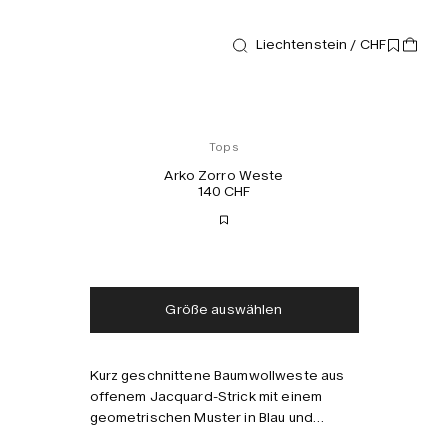
Liechtenstein / CHF
Tops
Arko Zorro Weste
140 CHF
Kostenloser Versand
Lieferung in 2-3 Tagen
Steuern und Abgaben
Keine zusätzlichen
inklusive
Gebühren
Größe auswählen
Kurz geschnittene Baumwollweste aus
Kombinieren mit
offenem Jacquard-Strick mit einem
geometrischen Muster in Blau und
Creme. Mit Haken- und Ösenverschluss