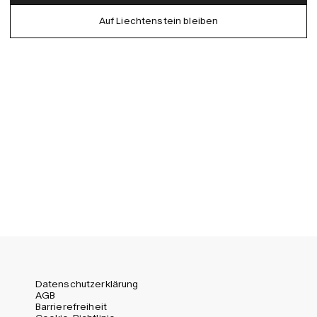
German
Auf Liechtenstein bleiben
EU (EUR)
Spanish
Germany (EUR)
Swedish
Global (USD)
Liechtenstein (CHF)
Norway (NOK)
Spain (EUR)
Sweden (SEK)
Switzerland (CHF)
United Kingdom (GBP)
United States (USD)
Datenschutzerklärung
AGB
Barrierefreiheit