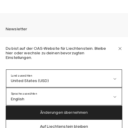
Newsletter
Du bist auf der OAS-Website für Liechtenstein. Bleibe
hier oder wechsle zu deinen bevorzugten
Einstellungen.
Melden Sie sich an, um die neuesten Informationen über
OAS Kollektionen, unsere Produkte, Events und Projekte zu
erhalten.
Land auswählen
United States (USD)
Datenschutzerklärung
AGB
Sprache auswählen
Barrierefreiheit
English
Cookie-Richtlinie
Austria (EUR)
English
Änderungen übernehmen
Denmark (DKK)
German
Auf Liechtenstein bleiben
IG
FB
TT
PI
LI
OAS © 2026
EU (EUR)