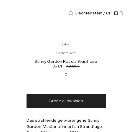
Liechtenstein / CHF
Last call
Bademode
Sunny Garden Roccia Bikinihose
35 CHF
70 CHF
Kostenloser Versand
Lieferung in 2-3 Tagen
Steuern und Abgaben
Keine zusätzlichen
inklusive
Gebühren
Größe auswählen
Das strahlende gelb-orangene Sunny
Kombinieren mit
Garden-Muster erinnert an Strandtage.