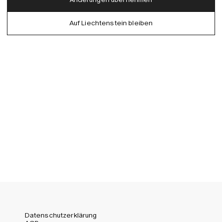
Denmark (DKK)
German
Auf Liechtenstein bleiben
EU (EUR)
Spanish
Germany (EUR)
Swedish
Global (USD)
Liechtenstein (CHF)
Norway (NOK)
Spain (EUR)
Sweden (SEK)
Switzerland (CHF)
United Kingdom (GBP)
United States (USD)
Datenschutzerklärung