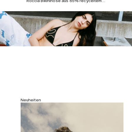
Roccia Bikinihose aus 85% recyceltem
Polyester und 15% Elastan. Mid-waist,
Cheeky Fit, hinten gerafft, fällt
größengetreu aus. Model ist 170 cm/5'7"
und trägt S.
Neuheiten