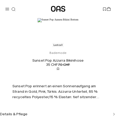
Last call
Bademode
Sunset Pop Azzurra Bikinihose
35 CHF
70 CHF
Sunset Pop erinnert an einen Sonnenaufgang am
Strand in Gold, Pink, Türkis. Azzurra-Unterteil, 85 %
recyceltes Polyester/15 % Elastan: tief sitzender
Tanga, gefüttert, seitliche Bindebänder und Raffung
hinten. Model 170 cm/5'7", Größe S.
Details & Pflege