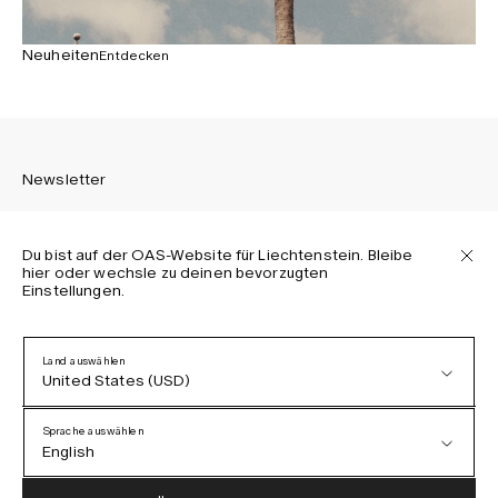
Neuheiten
Entdecken
Newsletter
Du bist auf der OAS-Website für Liechtenstein. Bleibe
hier oder wechsle zu deinen bevorzugten
Einstellungen.
Melden Sie sich an, um die neuesten Informationen über
OAS Kollektionen, unsere Produkte, Events und Projekte zu
erhalten.
Land auswählen
United States (USD)
Datenschutzerklärung
AGB
Sprache auswählen
Barrierefreiheit
English
Cookie-Richtlinie
Austria (EUR)
English