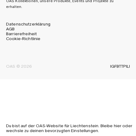
OAS Kollektionen, unsere Produkte, Events und Projekte zu
erhalten.
Datenschutzerklärung
AGB
Barrierefreiheit
Cookie-Richtlinie
IG
FB
TT
PI
LI
OAS © 2026
Du bist auf der OAS-Website für Liechtenstein. Bleibe hier oder
wechsle zu deinen bevorzugten Einstellungen.