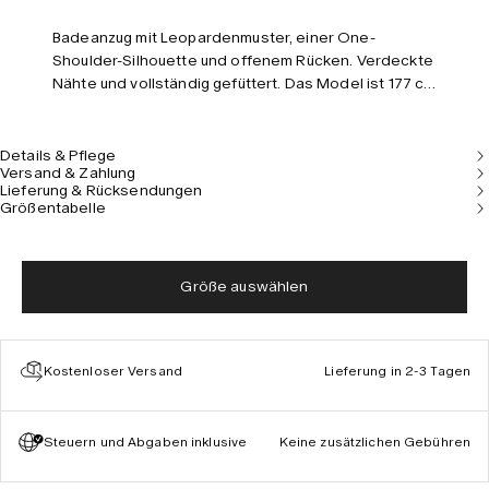
Badeanzug mit Leopardenmuster, einer One-
Shoulder-Silhouette und offenem Rücken. Verdeckte
Nähte und vollständig gefüttert. Das Model ist 177 cm
groß und trägt Größe S.
Details & Pflege
Versand & Zahlung
Lieferung & Rücksendungen
Größentabelle
Größe auswählen
Kostenloser Versand
Lieferung in 2-3 Tagen
Steuern und Abgaben inklusive
Keine zusätzlichen Gebühren